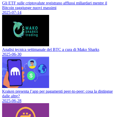
Gli ETF sulle criptovalute registrano afflussi miliardari mentre il
Bitcoin raggiunge nuovi massimi
2025-07-14
Analisi tecnica settimanale del BTC a cura di Mako Sharks
2025-06-30
Kraken presenta l’app per pagamenti peer-to-peer: cosa la distingue
dalle altre?
2025-06-28