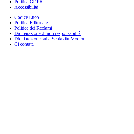
Politica GDPR
Accessibilità
Codice Etico
Politica Editoriale
Politica dei Reclami
Dichiarazione di non responsabilità
Dichiarazione sulla Schiavitù Moderna
Ci contatti