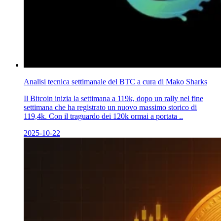
Analisi tecnica settimanale del BTC a cura di Mako Sharks
Il Bitcoin inizia la settimana a 119k, dopo un rally nel fine
settimana che ha registrato un nuovo massimo storico di
119,4k. Con il traguardo dei 120k ormai a portata ..
2025-10-22