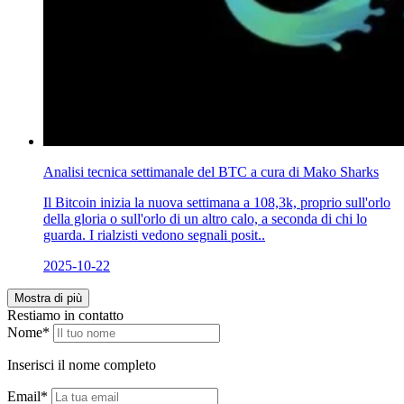
Analisi tecnica settimanale del BTC a cura di Mako Sharks
Il Bitcoin inizia la nuova settimana a 108,3k, proprio sull'orlo
della gloria o sull'orlo di un altro calo, a seconda di chi lo
guarda. I rialzisti vedono segnali posit..
2025-10-22
Mostra di più
Restiamo in contatto
Nome*
Inserisci il nome completo
Email*