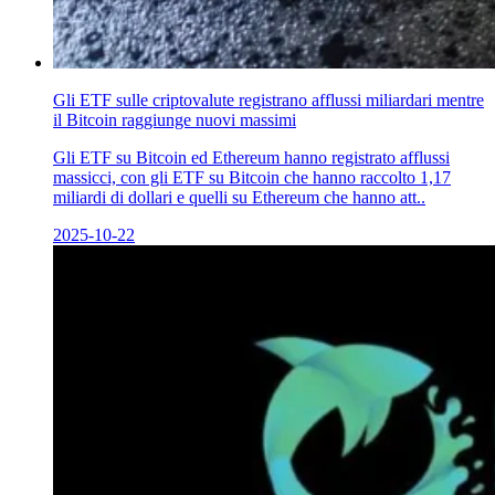
Gli ETF sulle criptovalute registrano afflussi miliardari mentre
il Bitcoin raggiunge nuovi massimi
Gli ETF su Bitcoin ed Ethereum hanno registrato afflussi
massicci, con gli ETF su Bitcoin che hanno raccolto 1,17
miliardi di dollari e quelli su Ethereum che hanno att..
2025-10-22