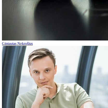
Gintautas Nekrošius