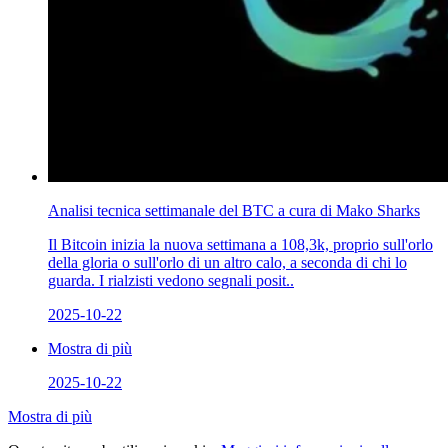
Analisi tecnica settimanale del BTC a cura di Mako Sharks
Il Bitcoin inizia la nuova settimana a 108,3k, proprio sull'orlo
della gloria o sull'orlo di un altro calo, a seconda di chi lo
guarda. I rialzisti vedono segnali posit..
2025-10-22
Mostra di più
2025-10-22
Mostra di più