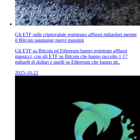
Gli ETF sulle criptovalute registrano afflussi miliardari mentre
il Bitcoin raggiunge nuovi massimi
Gli ETF su Bitcoin ed Ethereum hanno registrato afflussi
massicci, con gli ETF su Bitcoin che hanno raccolto 1,17
miliardi di dollari e quelli su Ethereum che hanno att..
2025-10-22