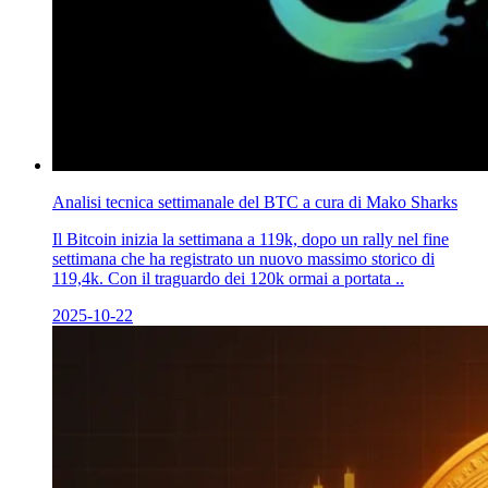
Analisi tecnica settimanale del BTC a cura di Mako Sharks
Il Bitcoin inizia la settimana a 119k, dopo un rally nel fine
settimana che ha registrato un nuovo massimo storico di
119,4k. Con il traguardo dei 120k ormai a portata ..
2025-10-22