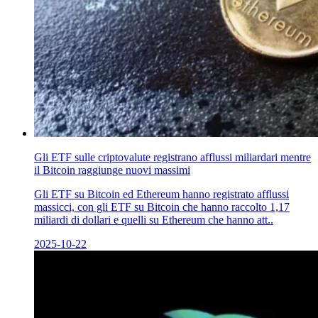
Gli ETF sulle criptovalute registrano afflussi miliardari mentre
il Bitcoin raggiunge nuovi massimi
Gli ETF su Bitcoin ed Ethereum hanno registrato afflussi
massicci, con gli ETF su Bitcoin che hanno raccolto 1,17
miliardi di dollari e quelli su Ethereum che hanno att..
2025-10-22