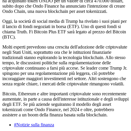
ha acquistato token ONDO per un valore di circa 470.000 dollari,
subito dopo che Ondo Finance ha annunciato l'intenzione di creare
Ondo Chain, una nuova blockchain per asset tokenizzati.
Oggi, la società di social media di Trump ha rivelato i suoi piani per
il lancio di fondi negoziati in borsa (ETF). Uno di questi fondi si
chiama Truth. Fi Bitcoin Plus ETF sarà legato al prezzo del Bitcoin
(BTC).
Molti esperti prevedono una crescita dell'adozione delle criptovalute
negli Stati Uniti, soprattutto ora che le istituzioni finanziarie
tradizionali stanno esplorando la tecnologia blockchain. Allo stesso
tempo, le discussioni politiche sulla regolamentazione delle
criptovalute continuano a farsi più accese. Se leader come Trump Jr.
spingono per una regolamentazione più leggera, ciò potrebbe
incoraggiare maggiori investimenti nel settore. Altri sostengono che
senza regole chiare, i mercati delle criptovalute rimangono volatili.
Bitcoin, Ethereum e altre importanti criptovalute sono recentemente
aumentate, in parte a causa dell'interesse istituzionale e degli sviluppi
degli ETF. Se più aziende seguiranno il modello degli asset
tokenizzati come Ondo Finance, nel 2024 e oltre, potrebbero
assistere a un boom della finanza basata sulla blockchain.
#Notizie sulla finanza