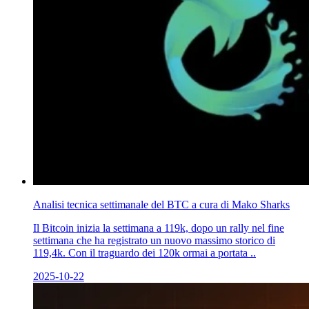
Analisi tecnica settimanale del BTC a cura di Mako Sharks
Il Bitcoin inizia la settimana a 119k, dopo un rally nel fine
settimana che ha registrato un nuovo massimo storico di
119,4k. Con il traguardo dei 120k ormai a portata ..
2025-10-22