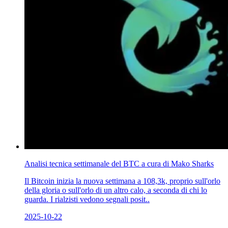
Analisi tecnica settimanale del BTC a cura di Mako Sharks
Il Bitcoin inizia la nuova settimana a 108,3k, proprio sull'orlo
della gloria o sull'orlo di un altro calo, a seconda di chi lo
guarda. I rialzisti vedono segnali posit..
2025-10-22