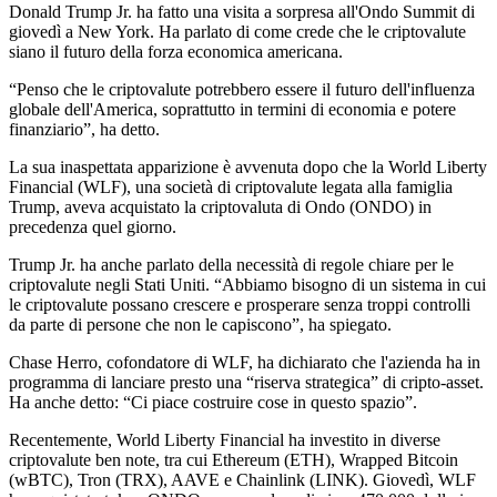
Donald Trump Jr. ha fatto una visita a sorpresa all'Ondo Summit di
giovedì a New York. Ha parlato di come crede che le criptovalute
siano il futuro della forza economica americana.
“Penso che le criptovalute potrebbero essere il futuro dell'influenza
globale dell'America, soprattutto in termini di economia e potere
finanziario”, ha detto.
La sua inaspettata apparizione è avvenuta dopo che la World Liberty
Financial (WLF), una società di criptovalute legata alla famiglia
Trump, aveva acquistato la criptovaluta di Ondo (ONDO) in
precedenza quel giorno.
Trump Jr. ha anche parlato della necessità di regole chiare per le
criptovalute negli Stati Uniti. “Abbiamo bisogno di un sistema in cui
le criptovalute possano crescere e prosperare senza troppi controlli
da parte di persone che non le capiscono”, ha spiegato.
Chase Herro, cofondatore di WLF, ha dichiarato che l'azienda ha in
programma di lanciare presto una “riserva strategica” di cripto-asset.
Ha anche detto: “Ci piace costruire cose in questo spazio”.
Recentemente, World Liberty Financial ha investito in diverse
criptovalute ben note, tra cui Ethereum (ETH), Wrapped Bitcoin
(wBTC), Tron (TRX), AAVE e Chainlink (LINK). Giovedì, WLF