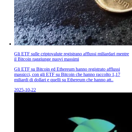
Gli ETF sulle criptovalute registrano afflussi miliardari mentre
il Bitcoin raggiunge nuovi massimi
Gli ETF su Bitcoin ed Ethereum hanno registrato afflussi
massicci, con gli ETF su Bitcoin che hanno raccolto 1,17
miliardi di dollari e quelli su Ethereum che hanno att..
2025-10-22