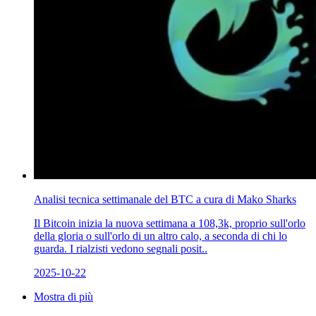
Analisi tecnica settimanale del BTC a cura di Mako Sharks
Il Bitcoin inizia la nuova settimana a 108,3k, proprio sull'orlo
della gloria o sull'orlo di un altro calo, a seconda di chi lo
guarda. I rialzisti vedono segnali posit..
2025-10-22
Mostra di più