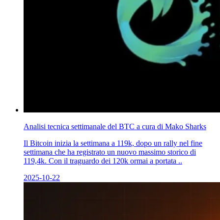
Analisi tecnica settimanale del BTC a cura di Mako Sharks
Il Bitcoin inizia la settimana a 119k, dopo un rally nel fine
settimana che ha registrato un nuovo massimo storico di
119,4k. Con il traguardo dei 120k ormai a portata ..
2025-10-22