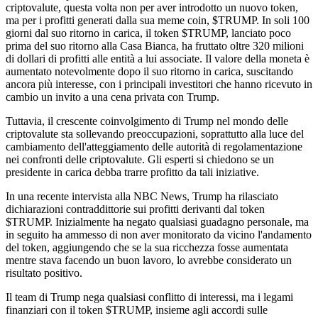
criptovalute, questa volta non per aver introdotto un nuovo token,
ma per i profitti generati dalla sua meme coin, $TRUMP. In soli 100
giorni dal suo ritorno in carica, il token $TRUMP, lanciato poco
prima del suo ritorno alla Casa Bianca, ha fruttato oltre 320 milioni
di dollari di profitti alle entità a lui associate. Il valore della moneta è
aumentato notevolmente dopo il suo ritorno in carica, suscitando
ancora più interesse, con i principali investitori che hanno ricevuto in
cambio un invito a una cena privata con Trump.
Tuttavia, il crescente coinvolgimento di Trump nel mondo delle
criptovalute sta sollevando preoccupazioni, soprattutto alla luce del
cambiamento dell'atteggiamento delle autorità di regolamentazione
nei confronti delle criptovalute. Gli esperti si chiedono se un
presidente in carica debba trarre profitto da tali iniziative.
In una recente intervista alla NBC News, Trump ha rilasciato
dichiarazioni contraddittorie sui profitti derivanti dal token
$TRUMP. Inizialmente ha negato qualsiasi guadagno personale, ma
in seguito ha ammesso di non aver monitorato da vicino l'andamento
del token, aggiungendo che se la sua ricchezza fosse aumentata
mentre stava facendo un buon lavoro, lo avrebbe considerato un
risultato positivo.
Il team di Trump nega qualsiasi conflitto di interessi, ma i legami
finanziari con il token $TRUMP, insieme agli accordi sulle