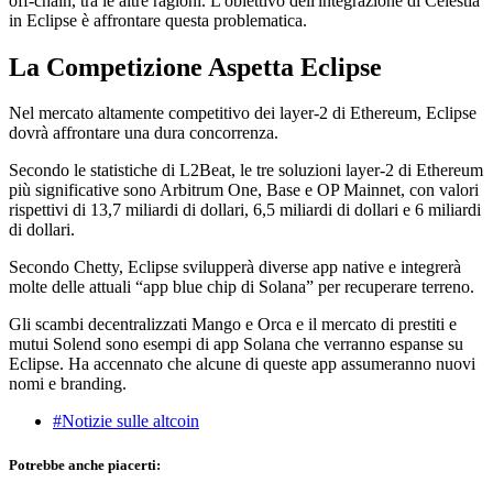
off-chain, tra le altre ragioni. L'obiettivo dell'integrazione di Celestia
in Eclipse è affrontare questa problematica.
La Competizione Aspetta Eclipse
Nel mercato altamente competitivo dei layer-2 di Ethereum, Eclipse
dovrà affrontare una dura concorrenza.
Secondo le statistiche di L2Beat, le tre soluzioni layer-2 di Ethereum
più significative sono Arbitrum One, Base e OP Mainnet, con valori
rispettivi di 13,7 miliardi di dollari, 6,5 miliardi di dollari e 6 miliardi
di dollari.
Secondo Chetty, Eclipse svilupperà diverse app native e integrerà
molte delle attuali “app blue chip di Solana” per recuperare terreno.
Gli scambi decentralizzati Mango e Orca e il mercato di prestiti e
mutui Solend sono esempi di app Solana che verranno espanse su
Eclipse. Ha accennato che alcune di queste app assumeranno nuovi
nomi e branding.
#Notizie sulle altcoin
Potrebbe anche piacerti: