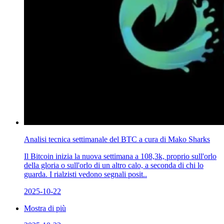
Analisi tecnica settimanale del BTC a cura di Mako Sharks
Il Bitcoin inizia la nuova settimana a 108,3k, proprio sull'orlo
della gloria o sull'orlo di un altro calo, a seconda di chi lo
guarda. I rialzisti vedono segnali posit..
2025-10-22
Mostra di più