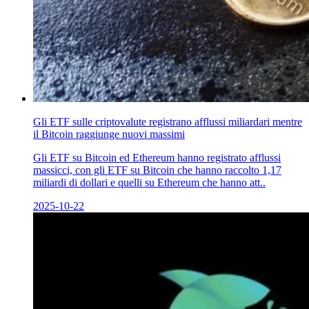
Gli ETF sulle criptovalute registrano afflussi miliardari mentre
il Bitcoin raggiunge nuovi massimi
Gli ETF su Bitcoin ed Ethereum hanno registrato afflussi
massicci, con gli ETF su Bitcoin che hanno raccolto 1,17
miliardi di dollari e quelli su Ethereum che hanno att..
2025-10-22