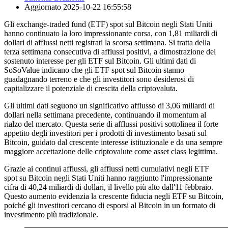
Aggiornato
2025-10-22 16:55:58
Gli exchange-traded fund (ETF) spot sul Bitcoin negli Stati Uniti
hanno continuato la loro impressionante corsa, con 1,81 miliardi di
dollari di afflussi netti registrati la scorsa settimana. Si tratta della
terza settimana consecutiva di afflussi positivi, a dimostrazione del
sostenuto interesse per gli ETF sul Bitcoin. Gli ultimi dati di
SoSoValue indicano che gli ETF spot sul Bitcoin stanno
guadagnando terreno e che gli investitori sono desiderosi di
capitalizzare il potenziale di crescita della criptovaluta.
Gli ultimi dati seguono un significativo afflusso di 3,06 miliardi di
dollari nella settimana precedente, continuando il momentum al
rialzo del mercato. Questa serie di afflussi positivi sottolinea il forte
appetito degli investitori per i prodotti di investimento basati sul
Bitcoin, guidato dal crescente interesse istituzionale e da una sempre
maggiore accettazione delle criptovalute come asset class legittima.
Grazie ai continui afflussi, gli afflussi netti cumulativi negli ETF
spot su Bitcoin negli Stati Uniti hanno raggiunto l'impressionante
cifra di 40,24 miliardi di dollari, il livello più alto dall'11 febbraio.
Questo aumento evidenzia la crescente fiducia negli ETF su Bitcoin,
poiché gli investitori cercano di esporsi al Bitcoin in un formato di
investimento più tradizionale.