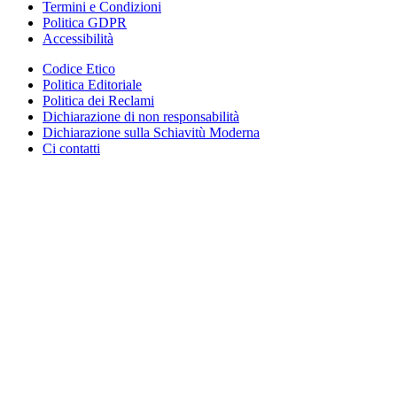
Termini e Condizioni
Politica GDPR
Accessibilità
Codice Etico
Politica Editoriale
Politica dei Reclami
Dichiarazione di non responsabilità
Dichiarazione sulla Schiavitù Moderna
Ci contatti