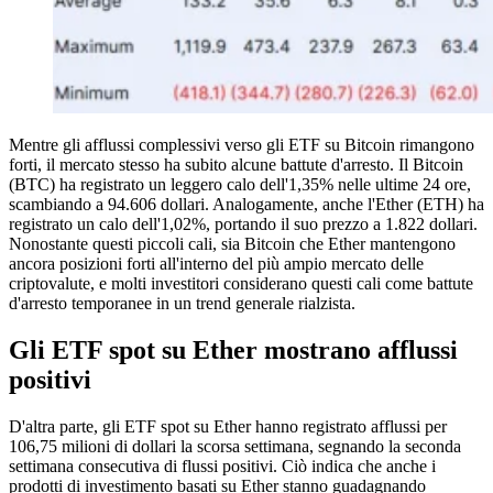
Mentre gli afflussi complessivi verso gli ETF su Bitcoin rimangono
forti, il mercato stesso ha subito alcune battute d'arresto. Il Bitcoin
(BTC) ha registrato un leggero calo dell'1,35% nelle ultime 24 ore,
scambiando a 94.606 dollari. Analogamente, anche l'Ether (ETH) ha
registrato un calo dell'1,02%, portando il suo prezzo a 1.822 dollari.
Nonostante questi piccoli cali, sia Bitcoin che Ether mantengono
ancora posizioni forti all'interno del più ampio mercato delle
criptovalute, e molti investitori considerano questi cali come battute
d'arresto temporanee in un trend generale rialzista.
Gli ETF spot su Ether mostrano afflussi
positivi
D'altra parte, gli ETF spot su Ether hanno registrato afflussi per
106,75 milioni di dollari la scorsa settimana, segnando la seconda
settimana consecutiva di flussi positivi. Ciò indica che anche i
prodotti di investimento basati su Ether stanno guadagnando