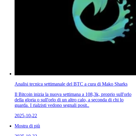
Analisi tecnica settimanale del BTC a cura di Mako Sharks
Il Bitcoin inizia la nuova settimana a 108,3k, proprio sull'orlo
della gloria o sull'orlo di un altro calo, a seconda di chi lo
guarda. I rialzisti vedono segnali posit..
2025-10-22
Mostra di più