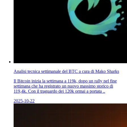
Analisi tecnica settimanale del BTC a cura di Mako Sharks
Il Bitcoin inizia la settimana a 119k, dopo un rally nel fine
settimana che ha registrato un nuovo massimo storico di
119,4k. Con il traguardo dei 120k ormai a portata ..
2025-10-22