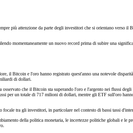
e più attenzione da parte degli investitori che si orientano verso il BT
abilendo momentaneamente un nuovo record prima di subire una significati
ore, il Bitcoin e l'oro hanno registrato quest'anno una notevole disparità
iliardi di dollari.
 osservato che il Bitcoin sta superando l'oro e l'argento nei flussi de
si per un totale di 717 milioni di dollari, mentre gli ETF sull'oro hanno 
o focale tra gli investitori, in particolare nel contesto di bassi tassi d
iamento della politica monetaria, le incertezze politiche globali e le pr
ro.