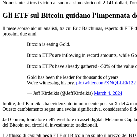
Nonostante si trovi vicino al suo massimo storico di 2.141 dollari, l'or
Gli ETF sul Bitcoin guidano l'impennata d
Il mese scorso alcuni analisti, tra cui Eric Balchunas, esperto di ETF 
prossimi due anni.
Bitcoin is eating Gold.
Bitcoin ETF's are inflowing in record amounts, while Go
Bitcoin ETF's have already gathered ~50% of the value o
Gold has been the leader for thousands of years.
We're witnessing history.
pic.twitter.com/XNQLLEk122
— Jeff Kirdeikis (@JeffKirdeikis)
March 4, 2024
Inoltre, Jeff Kirdeikis ha evidenziato in un recente post su X del 4 m
Questo cambiamento segna una svolta significativa, considerando il do
Jad Comair, fondatore dell'investitore di asset digitali Melanion Capi
del Bitcoin nei circoli di investimento tradizionali.
L'afflusso di capitali negli ETF sul Bitcoin ha spinto il prezzo del BT