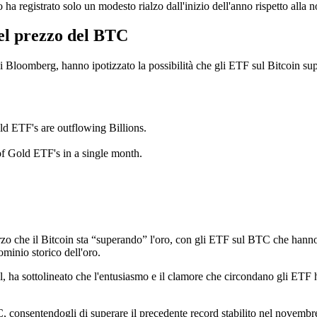
o ha registrato solo un modesto rialzo dall'inizio dell'anno rispetto all
el prezzo del BTC
di Bloomberg, hanno ipotizzato la possibilità che gli ETF sul Bitcoin sup
ld ETF's are outflowing Billions.
f Gold ETF's in a single month.
arzo che il Bitcoin sta “superando” l'oro, con gli ETF sul BTC che hanno
minio storico dell'oro.
tal, ha sottolineato che l'entusiasmo e il clamore che circondano gli ETF
C, consentendogli di superare il precedente record stabilito nel novembre