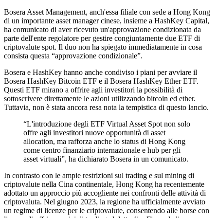
Bosera Asset Management, anch'essa filiale con sede a Hong Kong
di un importante asset manager cinese, insieme a HashKey Capital,
ha comunicato di aver ricevuto un'approvazione condizionata da
parte dell'ente regolatore per gestire congiuntamente due ETF di
criptovalute spot. Il duo non ha spiegato immediatamente in cosa
consista questa “approvazione condizionale”.
Bosera e HashKey hanno anche condiviso i piani per avviare il
Bosera HashKey Bitcoin ETF e il Bosera HashKey Ether ETF.
Questi ETF mirano a offrire agli investitori la possibilità di
sottoscrivere direttamente le azioni utilizzando bitcoin ed ether.
Tuttavia, non è stata ancora resa nota la tempistica di questo lancio.
“L'introduzione degli ETF Virtual Asset Spot non solo
offre agli investitori nuove opportunità di asset
allocation, ma rafforza anche lo status di Hong Kong
come centro finanziario internazionale e hub per gli
asset virtuali”, ha dichiarato Bosera in un comunicato.
In contrasto con le ampie restrizioni sul trading e sul mining di
criptovalute nella Cina continentale, Hong Kong ha recentemente
adottato un approccio più accogliente nei confronti delle attività di
criptovaluta. Nel giugno 2023, la regione ha ufficialmente avviato
un regime di licenze per le criptovalute, consentendo alle borse con