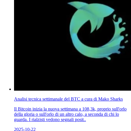
Analisi tecnica settimanale del BTC a cura di Mako Sharks
Il Bitcoin inizia la nuova settimana a 108,3k, proprio sull'orlo
della gloria o sull'orlo di un altro calo, a seconda di chi lo
guarda. I rialzisti vedono segnali posit..
2025-10-22