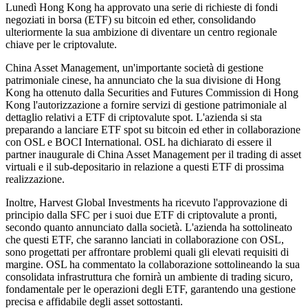
Lunedì Hong Kong ha approvato una serie di richieste di fondi
negoziati in borsa (ETF) su bitcoin ed ether, consolidando
ulteriormente la sua ambizione di diventare un centro regionale
chiave per le criptovalute.
China Asset Management, un'importante società di gestione
patrimoniale cinese, ha annunciato che la sua divisione di Hong
Kong ha ottenuto dalla Securities and Futures Commission di Hong
Kong l'autorizzazione a fornire servizi di gestione patrimoniale al
dettaglio relativi a ETF di criptovalute spot. L'azienda si sta
preparando a lanciare ETF spot su bitcoin ed ether in collaborazione
con OSL e BOCI International. OSL ha dichiarato di essere il
partner inaugurale di China Asset Management per il trading di asset
virtuali e il sub-depositario in relazione a questi ETF di prossima
realizzazione.
Inoltre, Harvest Global Investments ha ricevuto l'approvazione di
principio dalla SFC per i suoi due ETF di criptovalute a pronti,
secondo quanto annunciato dalla società. L'azienda ha sottolineato
che questi ETF, che saranno lanciati in collaborazione con OSL,
sono progettati per affrontare problemi quali gli elevati requisiti di
margine. OSL ha commentato la collaborazione sottolineando la sua
consolidata infrastruttura che fornirà un ambiente di trading sicuro,
fondamentale per le operazioni degli ETF, garantendo una gestione
precisa e affidabile degli asset sottostanti.