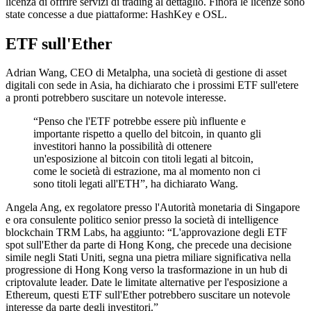
licenza di offrire servizi di trading al dettaglio. Finora le licenze sono
state concesse a due piattaforme: HashKey e OSL.
ETF sull'Ether
Adrian Wang, CEO di Metalpha, una società di gestione di asset
digitali con sede in Asia, ha dichiarato che i prossimi ETF sull'etere
a pronti potrebbero suscitare un notevole interesse.
“Penso che l'ETF potrebbe essere più influente e
importante rispetto a quello del bitcoin, in quanto gli
investitori hanno la possibilità di ottenere
un'esposizione al bitcoin con titoli legati al bitcoin,
come le società di estrazione, ma al momento non ci
sono titoli legati all'ETH”, ha dichiarato Wang.
Angela Ang, ex regolatore presso l'Autorità monetaria di Singapore
e ora consulente politico senior presso la società di intelligence
blockchain TRM Labs, ha aggiunto: “L'approvazione degli ETF
spot sull'Ether da parte di Hong Kong, che precede una decisione
simile negli Stati Uniti, segna una pietra miliare significativa nella
progressione di Hong Kong verso la trasformazione in un hub di
criptovalute leader. Date le limitate alternative per l'esposizione a
Ethereum, questi ETF sull'Ether potrebbero suscitare un notevole
interesse da parte degli investitori.”