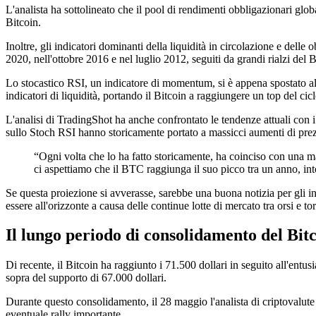
L'analista ha sottolineato che il pool di rendimenti obbligazionari globa
Bitcoin.
Inoltre, gli indicatori dominanti della liquidità in circolazione e delle
2020, nell'ottobre 2016 e nel luglio 2012, seguiti da grandi rialzi del B
Lo stocastico RSI, un indicatore di momentum, si è appena spostato al 
indicatori di liquidità, portando il Bitcoin a raggiungere un top del ci
L'analisi di TradingShot ha anche confrontato le tendenze attuali con i p
sullo Stoch RSI hanno storicamente portato a massicci aumenti di pre
“Ogni volta che lo ha fatto storicamente, ha coinciso con una mas
ci aspettiamo che il BTC raggiunga il suo picco tra un anno, i
Se questa proiezione si avverasse, sarebbe una buona notizia per gli in
essere all'orizzonte a causa delle continue lotte di mercato tra orsi e tor
Il lungo periodo di consolidamento del Bit
Di recente, il Bitcoin ha raggiunto i 71.500 dollari in seguito all'ent
sopra del supporto di 67.000 dollari.
Durante questo consolidamento, il 28 maggio l'analista di criptovalute R
eventuale rally importante.