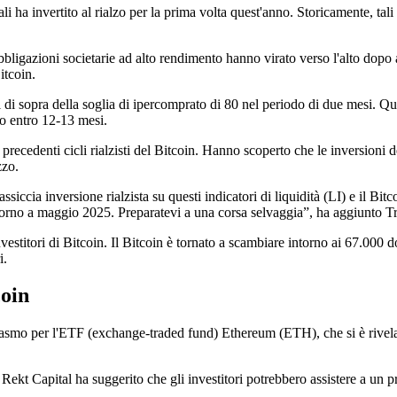
li ha invertito al rialzo per la prima volta quest'anno. Storicamente, tal
 obbligazioni societarie ad alto rendimento hanno virato verso l'alto dopo a
itcoin.
di sopra della soglia di ipercomprato di 80 nel periodo di due mesi. Que
clo entro 12-13 mesi.
recedenti cicli rialzisti del Bitcoin. Hanno scoperto che le inversioni de
zzo.
siccia inversione rialzista su questi indicatori di liquidità (LI) e il Bi
ntorno a maggio 2025. Preparatevi a una corsa selvaggia”, ha aggiunto T
vestitori di Bitcoin. Il Bitcoin è tornato a scambiare intorno ai 67.000
i.
coin
usiasmo per l'ETF (exchange-traded fund) Ethereum (ETH), che si è rivelat
ekt Capital ha suggerito che gli investitori potrebbero assistere a un pr