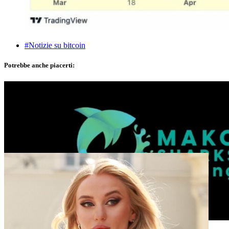
#Notizie su bitcoin
Potrebbe anche piacerti:
Analisi tecnica settimanale del BTC a cura di Mako Sharks