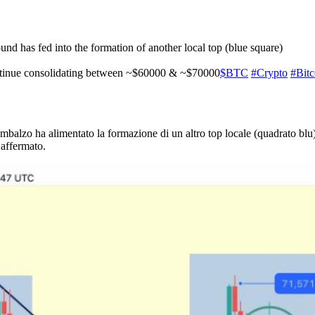
ound has fed into the formation of another local top (blue square)
 continue consolidating between ~$60000 & ~$70000
$BTC
#Crypto
#Bitc
balzo ha alimentato la formazione di un altro top locale (quadrato blu). 
 affermato.