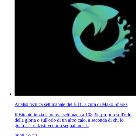
Analisi tecnica settimanale del BTC a cura di Mako Sharks
Il Bitcoin inizia la nuova settimana a 108,3k, proprio sull'orlo
della gloria o sull'orlo di un altro calo, a seconda di chi lo
guarda. I rialzisti vedono segnali posit..
2025-10-22