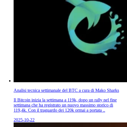
Analisi tecnica settimanale del BTC a cura di Mako Sharks
Il Bitcoin inizia la settimana a 119k, dopo un rally nel fine
settimana che ha registrato un nuovo massimo storico di
119,4k. Con il traguardo dei 120k ormai a portata ..
2025-10-22