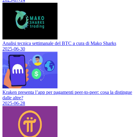
Analisi tecnica settimanale del BTC a cura di Mako Sharks
2025-06-30
Kraken presenta l’app per pagamenti peer-to-peer: cosa la distingue
dalle altre?
2025-06-28