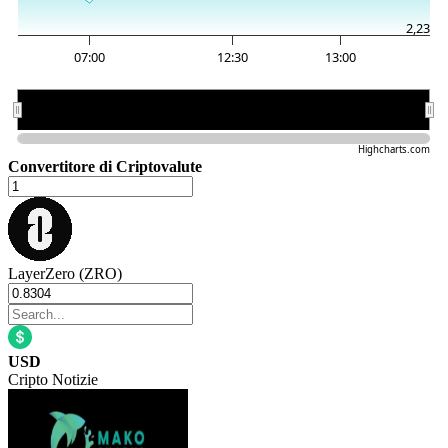
2,23
07:00
12:30
13:00
07:00
07:00
13:00
13:00
Highcharts.com
Convertitore di Criptovalute
LayerZero (ZRO)
USD
Cripto Notizie