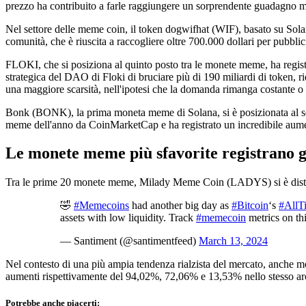
prezzo ha contribuito a farle raggiungere un sorprendente guadagno mens
Nel settore delle meme coin, il token dogwifhat (WIF), basato su Solana
comunità, che è riuscita a raccogliere oltre 700.000 dollari per pubbl
FLOKI, che si posiziona al quinto posto tra le monete meme, ha regist
strategica del DAO di Floki di bruciare più di 190 miliardi di token, 
una maggiore scarsità, nell'ipotesi che la domanda rimanga costante o 
Bonk (BONK), la prima moneta meme di Solana, si è posizionata al sest
meme dell'anno da CoinMarketCap e ha registrato un incredibile aume
Le monete meme più sfavorite registrano 
Tra le prime 20 monete meme, Milady Meme Coin (LADYS) si è distin
🤣
#Memecoins
had another big day as
#Bitcoin
‘s
#AllT
assets with low liquidity. Track
#memecoin
metrics on thi
— Santiment (@santimentfeed)
March 13, 2024
Nel contesto di una più ampia tendenza rialzista del mercato, an
aumenti rispettivamente del 94,02%, 72,06% e 13,53% nello stesso ar
Potrebbe anche piacerti: