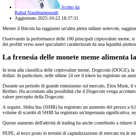
Scritto da
Rahul Nambiampurath
Aggiornato
2025-10-22 18:37:31
Mentre il Bitcoin ha raggiunto un'altra pietra miliare notevole, raggi
Osservando la performance delle 100 principali criptovalute meme, si 
dei profitti verso asset speculativi caratterizzati da una liquidità piuttos
La frenesia delle monete meme alimenta la
In testa alla classifica delle criptovalute meme, Dogecoin (DOGE), la 
dollari. In particolare, nelle ultime 24 ore il token ha registrato un a
Durante un periodo di grande entusiasmo sul mercato, Elon Musk, il vi
Berlino. Ha accennato alla possibilità che il Dogecoin venga accetta
valore percepito della Dogecoin.
A seguire, Shiba Inu (SHIB) ha registrato un aumento del prezzo a 0,00
volume di scambi di SHIB ha registrato un'impennata significativa, segn
Questo aumento dell'attività di trading ha anche contribuito a ridurre
PEPE, al terzo posto in termini di capitalizzazione di mercato tra l