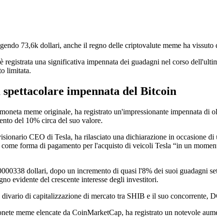
ungendo 73,6k dollari, anche il regno delle criptovalute meme ha vissuto 
è registrata una significativa impennata dei guadagni nel corso dell'ul
to limitata.
 spettacolare impennata del Bitcoin
moneta meme originale, ha registrato un'impressionante impennata di olt
umento del 10% circa del suo valore.
sionario CEO di Tesla, ha rilasciato una dichiarazione in occasione di
to come forma di pagamento per l'acquisto di veicoli Tesla “in un momen
00338 dollari, dopo un incremento di quasi l'8% dei suoi guadagni setti
o evidente del crescente interesse degli investitori.
 il divario di capitalizzazione di mercato tra SHIB e il suo concorrente,
e monete meme elencate da CoinMarketCap, ha registrato un notevole au