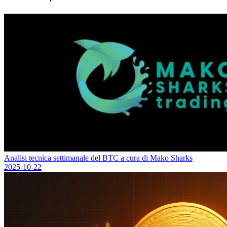
Analisi tecnica settimanale del BTC a cura di Mako Sharks
2025-10-22