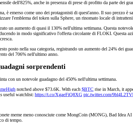
ile dell'825%, anche in presenza di prese di profitto da parte dei grandi
, è emerso come uno dei protagonisti di quest'anno. Il suo prezzo è salito
icizzare l'emblema del token sulla Sphere, un rinomato locale di intratt
rato un aumento di quasi il 130% nell'ultima settimana. Questa notevole 
riducendo in modo significativo l'offerta circolante di FLOKI. Questa azi
cresca.
o posto nella sua categoria, registrando un aumento del 24% dei guadag
nto del 706% nell'ultimo anno.
guadagni sorprendenti
ta con un notevole guadagno del 450% nell'ultima settimana.
imeHigh
notched above $73.6K. With each
$BTC
rise in March, it app
s useful watchlist:
https://t.co/XgaeFiQ8XG
pic.twitter.com/9bl4L2T
che monete meme meno conosciute come MongCoin (MONG), Bad Idea AI 
co di tempo.