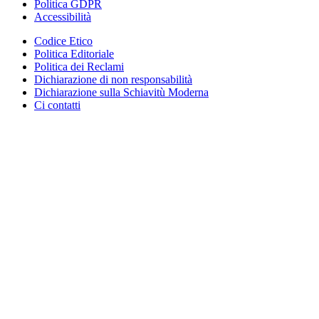
Politica GDPR
Accessibilità
Codice Etico
Politica Editoriale
Politica dei Reclami
Dichiarazione di non responsabilità
Dichiarazione sulla Schiavitù Moderna
Ci contatti