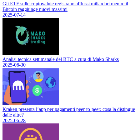
Gli ETF sulle criptovalute registrano afflussi miliardari mentre il
Bitcoin raggiunge nuovi massimi
2025-07-14
Analisi tecnica settimanale del BTC a cura di Mako Sharks
2025-06-30
Kraken presenta l’app per pagamenti peer-to-peer: cosa la distingue
dalle altre?
2025-06-28