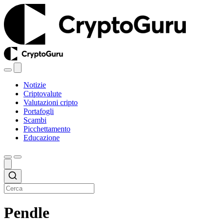
Notizie
Criptovalute
Valutazioni cripto
Portafogli
Scambi
Picchettamento
Educazione
Pendle