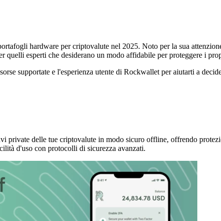
afogli hardware per criptovalute nel 2025. Noto per la sua attenzione al
er quelli esperti che desiderano un modo affidabile per proteggere i propri
risorse supportate e l'esperienza utente di Rockwallet per aiutarti a decide
i private delle tue criptovalute in modo sicuro offline, offrendo protez
ità d'uso con protocolli di sicurezza avanzati.