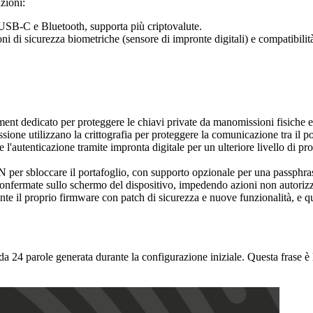
zioni:
 USB-C e Bluetooth, supporta più criptovalute.
i di sicurezza biometriche (sensore di impronte digitali) e compatibilità
nt dedicato per proteggere le chiavi private da manomissioni fisiche e 
ione utilizzano la crittografia per proteggere la comunicazione tra il por
l'autenticazione tramite impronta digitale per un ulteriore livello di p
N per sbloccare il portafoglio, con supporto opzionale per una passphr
 confermate sullo schermo del dispositivo, impedendo azioni non autori
e il proprio firmware con patch di sicurezza e nuove funzionalità, e ques
a 24 parole generata durante la configurazione iniziale. Questa frase è l