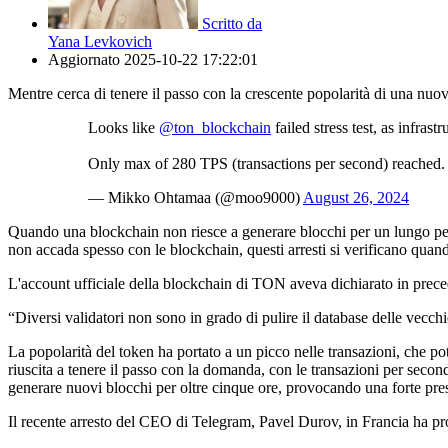
Scritto da
Yana Levkovich
Aggiornato
2025-10-22 17:22:01
Mentre cerca di tenere il passo con la crescente popolarità di una nu
Looks like
@ton_blockchain
failed stress test, as infras
Only max of 280 TPS (transactions per second) reached. T
— Mikko Ohtamaa (@moo9000)
August 26, 2024
Quando una blockchain non riesce a generare blocchi per un lungo perio
non accada spesso con le blockchain, questi arresti si verificano quando 
L'account ufficiale della blockchain di TON aveva dichiarato in prec
“Diversi validatori non sono in grado di pulire il database delle vecchie
La popolarità del token ha portato a un picco nelle transazioni, che 
riuscita a tenere il passo con la domanda, con le transazioni per second
generare nuovi blocchi per oltre cinque ore, provocando una forte pre
Il recente arresto del CEO di Telegram, Pavel Durov, in Francia ha p