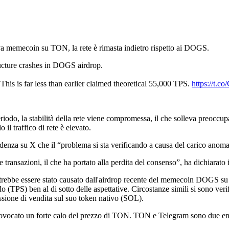
ova memecoin su TON, la rete è rimasta indietro rispetto ai DOGS.
tructure crashes in DOGS airdrop.
his is far less than earlier claimed theoretical 55,000 TPS.
https://t
do, la stabilità della rete viene compromessa, il che solleva preoccupaz
il traffico di rete è elevato.
edenza su X che il “problema si sta verificando a causa del carico ano
 transazioni, il che ha portato alla perdita del consenso”, ha dichiarato 
potrebbe essere stato causato dall'airdrop recente del memecoin DOGS su
o (TPS) ben al di sotto delle aspettative. Circostanze simili si sono ver
ssione di vendita sul suo token nativo (SOL).
rovocato un forte calo del prezzo di TON. TON e Telegram sono due enti