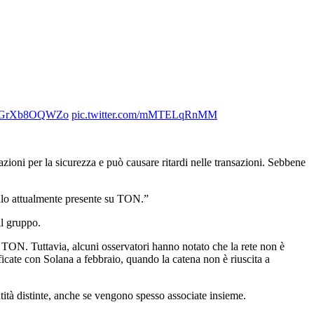
.co/GrXb8OQWZo
pic.twitter.com/mMTELqRnMM
ioni per la sicurezza e può causare ritardi nelle transazioni. Sebbene
malo attualmente presente su TON.”
il gruppo.
 TON. Tuttavia, alcuni osservatori hanno notato che la rete non è
ificate con Solana a febbraio, quando la catena non è riuscita a
tà distinte, anche se vengono spesso associate insieme.