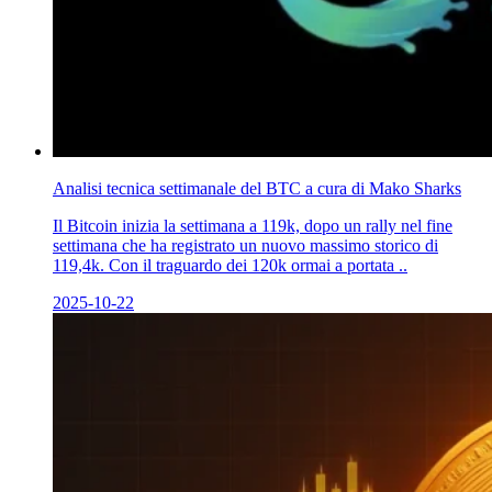
Analisi tecnica settimanale del BTC a cura di Mako Sharks
Il Bitcoin inizia la settimana a 119k, dopo un rally nel fine
settimana che ha registrato un nuovo massimo storico di
119,4k. Con il traguardo dei 120k ormai a portata ..
2025-10-22