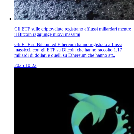
Gli ETF sulle criptovalute registrano afflussi miliardari mentre
il Bitcoin raggiunge nuovi massimi
Gli ETF su Bitcoin ed Ethereum hanno registrato afflussi
massicci, con gli ETF su Bitcoin che hanno raccolto 1,17
miliardi di dollari e quelli su Ethereum che hanno att..
2025-10-22