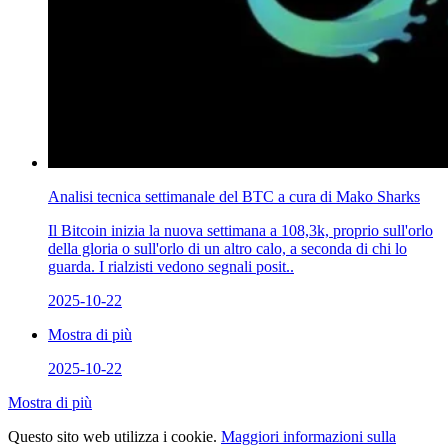
Analisi tecnica settimanale del BTC a cura di Mako Sharks
Il Bitcoin inizia la nuova settimana a 108,3k, proprio sull'orlo
della gloria o sull'orlo di un altro calo, a seconda di chi lo
guarda. I rialzisti vedono segnali posit..
2025-10-22
Mostra di più
2025-10-22
Mostra di più
Questo sito web utilizza i cookie.
Maggiori informazioni sulla