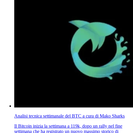
Analisi tecnica settimanale del BTC a cura di Mako Sharks
Il Bitcoin inizia la settimana a 119k, dopo un rally nel fine
settimana che ha registrato un nuovo massimo storico di