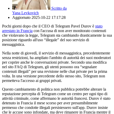
Scritto da
Yana Levkovich
Aggiornato
2025-10-22 17:17:28
Pochi giorni dopo che il CEO di Telegram Pavel Durov è
stato
arrestato in Francia
con l'accusa di non aver monitorato contenuti
che violavano la legge, Telegram sta cambiando drasticamente la sua
posizione riguardo all'uso “illegale” del suo servizio di
messaggistica.
Nella notte di giovedì, il servizio di messaggistica, precedentemente
senza restrizioni, ha ampliato l'ambito di autorità dei suoi moderatori
per coprire anche le conversazioni private. Secondo una modifica
nel sito FAQ di Telegram, gli utenti possono ora “segnalare
contenuti illegali” per una revisione nelle chat private per la prima
volta. In una versione precedente dello stesso sito, Telegram non
permetteva l'accesso ai gruppi privati.
Questo cambiamento di politica non pubblica potrebbe alterare la
reputazione percepita di Telegram come un centro per ogni tipo di
attività criminale, come affermano le autorità francesi. Durov è stato
detenuto in Francia il mese scorso per aver presumibilmente
permesso che condotte illegali persistessero sull'app. Durov insiste
che le accuse sono infondate, ma deve rimanere in Francia mentre il