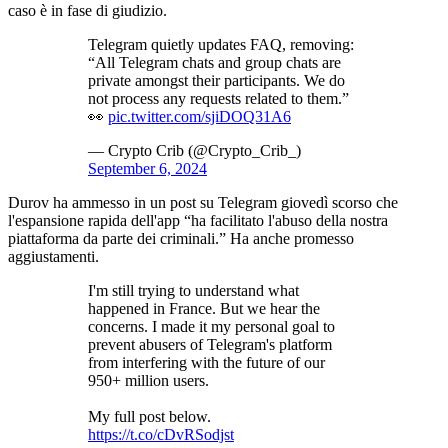
caso è in fase di giudizio.
Telegram quietly updates FAQ, removing:
“All Telegram chats and group chats are
private amongst their participants. We do
not process any requests related to them.”
👀
pic.twitter.com/sjiDOQ31A6
— Crypto Crib (@Crypto_Crib_)
September 6, 2024
Durov ha ammesso in un post su Telegram giovedì scorso che
l'espansione rapida dell'app “ha facilitato l'abuso della nostra
piattaforma da parte dei criminali.” Ha anche promesso
aggiustamenti.
I'm still trying to understand what
happened in France. But we hear the
concerns. I made it my personal goal to
prevent abusers of Telegram's platform
from interfering with the future of our
950+ million users.
My full post below.
https://t.co/cDvRSodjst