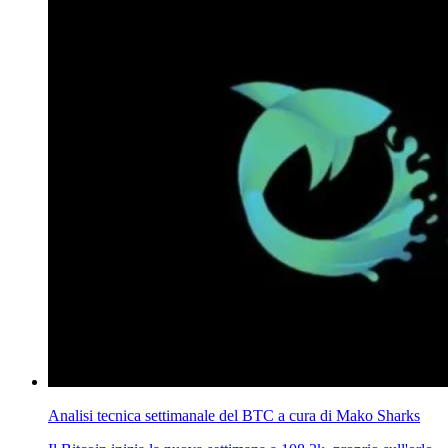
Analisi tecnica settimanale del BTC a cura di Mako Sharks