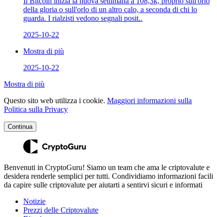
Il Bitcoin inizia la nuova settimana a 108,3k, proprio sull'orlo
della gloria o sull'orlo di un altro calo, a seconda di chi lo
guarda. I rialzisti vedono segnali posit..
2025-10-22
Mostra di più
2025-10-22
Mostra di più
Questo sito web utilizza i cookie.
Maggiori informazioni sulla
Politica sulla Privacy
Continua
Benvenuti in CryptoGuru! Siamo un team che ama le criptovalute e
desidera renderle semplici per tutti. Condividiamo informazioni facili
da capire sulle criptovalute per aiutarti a sentirvi sicuri e informati
Notizie
Prezzi delle Criptovalute