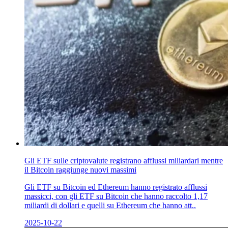
Gli ETF sulle criptovalute registrano afflussi miliardari mentre
il Bitcoin raggiunge nuovi massimi
Gli ETF su Bitcoin ed Ethereum hanno registrato afflussi
massicci, con gli ETF su Bitcoin che hanno raccolto 1,17
miliardi di dollari e quelli su Ethereum che hanno att..
2025-10-22