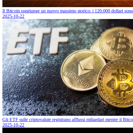
Il Bitcoin raggiunge un nuovo massimo storico: i 120.000 dollari sono 
2025-10-22
Gli ETF sulle criptovalute registrano afflussi miliardari mentre il Bi
2025-10-22