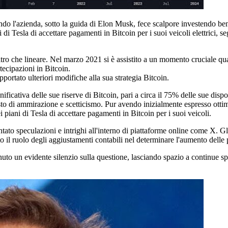
ndo l'azienda, sotto la guida di Elon Musk, fece scalpore investendo ben 
i Tesla di accettare pagamenti in Bitcoin per i suoi veicoli elettrici, s
tt'altro che lineare. Nel marzo 2021 si è assistito a un momento cruciale q
tecipazioni in Bitcoin.
ortato ulteriori modifiche alla sua strategia Bitcoin.
nificativa delle sue riserve di Bitcoin, pari a circa il 75% delle sue disp
misto di ammirazione e scetticismo. Pur avendo inizialmente espresso ott
piani di Tesla di accettare pagamenti in Bitcoin per i suoi veicoli.
ato speculazioni e intrighi all'interno di piattaforme online come X. Gli 
zato il ruolo degli aggiustamenti contabili nel determinare l'aumento dell
 un evidente silenzio sulla questione, lasciando spazio a continue specu