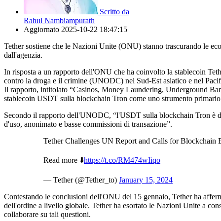
Scritto da
Rahul Nambiampurath
Aggiornato
2025-10-22 18:47:15
Tether sostiene che le Nazioni Unite (ONU) stanno trascurando le eco
dall'agenzia.
In risposta a un rapporto dell'ONU che ha coinvolto la stablecoin Tether 
contro la droga e il crimine (UNODC) nel Sud-Est asiatico e nel Pacifico
Il rapporto, intitolato “Casinos, Money Laundering, Underground Bank
stablecoin USDT sulla blockchain Tron come uno strumento primario pe
Secondo il rapporto dell'UNODC, “l'USDT sulla blockchain Tron è diventat
d'uso, anonimato e basse commissioni di transazione”.
Tether Challenges UN Report and Calls for Blockchain 
Read more ⬇️
https://t.co/RM474wIiqo
— Tether (@Tether_to)
January 15, 2024
Contestando le conclusioni dell'ONU del 15 gennaio, Tether ha afferma
dell'ordine a livello globale. Tether ha esortato le Nazioni Unite a con
collaborare su tali questioni.