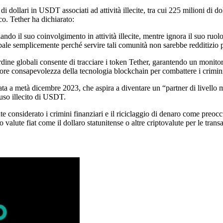
 di dollari in USDT associati ad attività illecite, tra cui 225 milioni di
ico. Tether ha dichiarato:
o il suo coinvolgimento in attività illecite, mentre ignora il suo ruolo 
ale semplicemente perché servire tali comunità non sarebbe redditizio p
ordine globali consente di tracciare i token Tether, garantendo un monito
ore consapevolezza della tecnologia blockchain per combattere i crimini
ata a metà dicembre 2023, che aspira a diventare un “partner di livello mon
'uso illecito di USDT.
considerato i crimini finanziari e il riciclaggio di denaro come preoccup
 valute fiat come il dollaro statunitense o altre criptovalute per le transaz