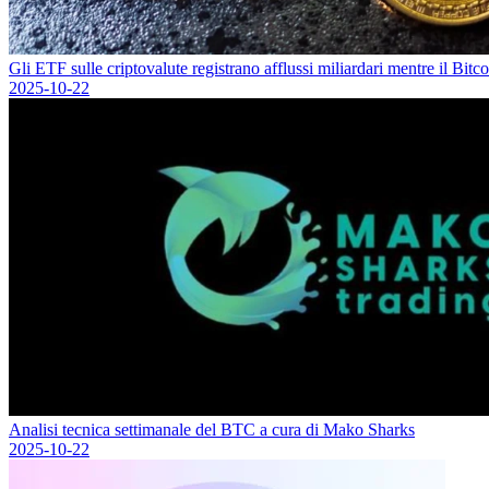
Gli ETF sulle criptovalute registrano afflussi miliardari mentre il Bi
2025-10-22
Analisi tecnica settimanale del BTC a cura di Mako Sharks
2025-10-22