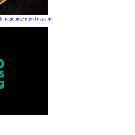
tcoin raggiunge nuovi massimi