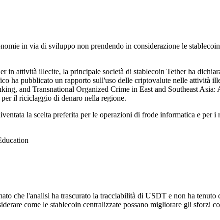
nomie in via di sviluppo non prendendo in considerazione le stablecoin
in attività illecite, la principale società di stablecoin Tether ha dichia
 ha pubblicato un rapporto sull'uso delle criptovalute nelle attività ill
ing, and Transnational Organized Crime in East and Southeast Asia: A 
r il riciclaggio di denaro nella regione.
a la scelta preferita per le operazioni di frode informatica e per i ricic
Education
to che l'analisi ha trascurato la tracciabilità di USDT e non ha tenuto
siderare come le stablecoin centralizzate possano migliorare gli sforzi co