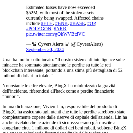
Estimated losses have now exceeded
$52M, with most of the stolen assets
currently being swapped. Affected chains
include
#ETH
,
#BNB
,
#BASE
,
#OP
,
#POLYGON
,
#ARB
,…
pic.twitter.com/gQkWVBtdVC
— 🚨 Cyvers Alerts 🚨 (@CyversAlerts)
September 20, 2024
Unal ha inoltre sottolineato: “Il nostro sistema di intelligence sulle
minacce ha sommato attentamente le perdite su tutte le reti
blockchain interessate, portando a una stima più dettagliata di 52
milioni di dollari in totale.”
Nonostante le cifre elevate, BingX ha minimizzato la gravità
dell'incidente, riferendosi all'hack come a perdite finanziarie
“minori”.
In una dichiarazione, Vivien Lin, responsabile del prodotto di
BingX, ha assicurato agli utenti che tutte le perdite sarebbero state
completamente coperte dalle riserve di capitale dell'azienda. Lin ha
anche rivelato che le aziende di sicurezza erano già riuscite a
congelare circa 1 milione di dollari dei beni rubati, sebbene BingX