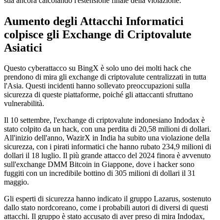
stia ancora calcolando l'estensione finale della violazione.
Aumento degli Attacchi Informatici
colpisce gli Exchange di Criptovalute
Asiatici
Questo cyberattacco su BingX è solo uno dei molti hack che
prendono di mira gli exchange di criptovalute centralizzati in tutta
l'Asia. Questi incidenti hanno sollevato preoccupazioni sulla
sicurezza di queste piattaforme, poiché gli attaccanti sfruttano
vulnerabilità.
Il 10 settembre, l'exchange di criptovalute indonesiano Indodax è
stato colpito da un hack, con una perdita di 20,58 milioni di dollari.
All'inizio dell'anno, WazirX in India ha subito una violazione della
sicurezza, con i pirati informatici che hanno rubato 234,9 milioni di
dollari il 18 luglio. Il più grande attacco del 2024 finora è avvenuto
sull'exchange DMM Bitcoin in Giappone, dove i hacker sono
fuggiti con un incredibile bottino di 305 milioni di dollari il 31
maggio.
Gli esperti di sicurezza hanno indicato il gruppo Lazarus, sostenuto
dallo stato nordcoreano, come i probabili autori di diversi di questi
attacchi. Il gruppo è stato accusato di aver preso di mira Indodax,