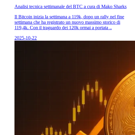
Analisi tecnica settimanale del BTC a cura di Mako Sharks
Il Bitcoin inizia la settimana a 119k, dopo un rally nel fine
settimana che ha registrato un nuovo massimo storico di
119,4k. Con il traguardo dei 120k ormai a portata ..
2025-10-22