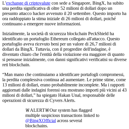
L'
exchange di criptovalute
con sede a Singapore, BingX, ha subito
una perdita significativa di oltre 52 milioni di dollari dopo un
presunto attacco hacker avvenuto il 20 settembre. Questo importo ha
ora raddoppiato la stima iniziale di 26 milioni di dollari, poiché
continuano a emergere nuove informazioni.
Inizialmente, la società di sicurezza blockchain PeckShield ha
identificato un portafoglio Ethereum collegato all'attacco. Questo
portafoglio aveva ricevuto beni per un valore di 26,7 milioni di
dollari da BingX. Tuttavia, con il progredire dell'indagine, è
diventato chiaro che l'entità della violazione era maggiore di quanto
si pensasse inizialmente, con danni significativi verificatisi su diverse
reti blockchain.
“Man mano che continuiamo a identificare portafogli compromessi,
la perdita complessiva continua ad aumentare. Le prime stime, come
13 milioni di dollari, erano probabilmente incomplete. Ma i rapporti
aggiornati dalle indagini forensi ora mostrano importi più vicini ai 43
milioni di dollari,” ha spiegato Hakan Unal, responsabile delle
operazioni di sicurezza di Cyvers Alerts.
🚨ALERT🚨Our system has flagged
multiple suspicious transactions linked to
@BingXOfficial
across several
blockchains.