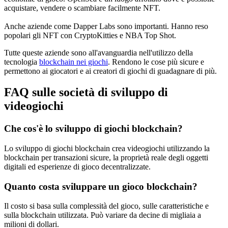
acquistare, vendere o scambiare facilmente NFT.
Anche aziende come Dapper Labs sono importanti. Hanno reso
popolari gli NFT con CryptoKitties e NBA Top Shot.
Tutte queste aziende sono all'avanguardia nell'utilizzo della
tecnologia
blockchain nei giochi
. Rendono le cose più sicure e
permettono ai giocatori e ai creatori di giochi di guadagnare di più.
FAQ sulle società di sviluppo di
videogiochi
Che cos'è lo sviluppo di giochi blockchain?
Lo sviluppo di giochi blockchain crea videogiochi utilizzando la
blockchain per transazioni sicure, la proprietà reale degli oggetti
digitali ed esperienze di gioco decentralizzate.
Quanto costa sviluppare un gioco blockchain?
Il costo si basa sulla complessità del gioco, sulle caratteristiche e
sulla blockchain utilizzata. Può variare da decine di migliaia a
milioni di dollari.