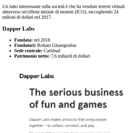
Un fatto interessante sulla società è che ha venduto terreni virtuali
attraverso un'offerta iniziale di monete (ICO), raccogliendo 24
milioni di dollari nel 2017.
Dapper Labs
Fondata:
nel 2018
Fondatori:
Roham Gharegozlou
Sede centrale:
Carlsbad
Patrimonio netto:
7,6 miliardi di dollari