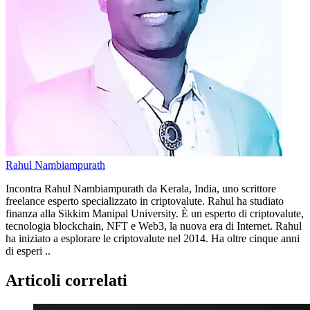
Rahul Nambiampurath
Incontra Rahul Nambiampurath da Kerala, India, uno scrittore
freelance esperto specializzato in criptovalute. Rahul ha studiato
finanza alla Sikkim Manipal University. È un esperto di criptovalute,
tecnologia blockchain, NFT e Web3, la nuova era di Internet. Rahul
ha iniziato a esplorare le criptovalute nel 2014. Ha oltre cinque anni
di esperi ..
Articoli correlati