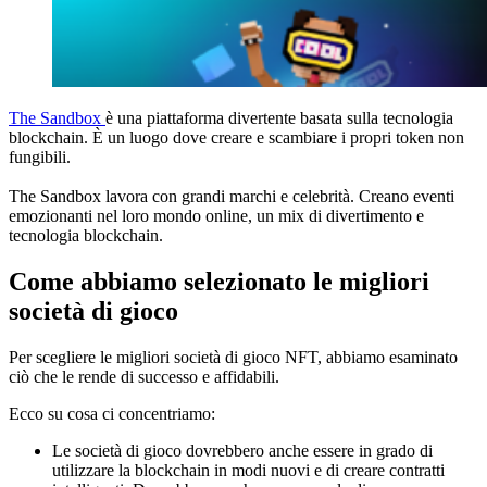
The Sandbox
è una piattaforma divertente basata sulla tecnologia
blockchain. È un luogo dove creare e scambiare i propri token non
fungibili.
The Sandbox lavora con grandi marchi e celebrità. Creano eventi
emozionanti nel loro mondo online, un mix di divertimento e
tecnologia blockchain.
Come abbiamo selezionato le migliori
società di gioco
Per scegliere le migliori società di gioco NFT, abbiamo esaminato
ciò che le rende di successo e affidabili.
Ecco su cosa ci concentriamo:
Le società di gioco dovrebbero anche essere in grado di
utilizzare la blockchain in modi nuovi e di creare contratti