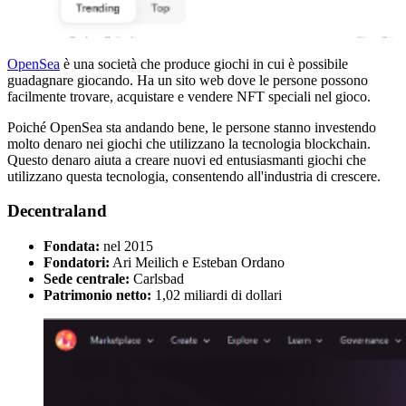
OpenSea
è una società che produce giochi in cui è possibile
guadagnare giocando. Ha un sito web dove le persone possono
facilmente trovare, acquistare e vendere NFT speciali nel gioco.
Poiché OpenSea sta andando bene, le persone stanno investendo
molto denaro nei giochi che utilizzano la tecnologia blockchain.
Questo denaro aiuta a creare nuovi ed entusiasmanti giochi che
utilizzano questa tecnologia, consentendo all'industria di crescere.
Decentraland
Fondata:
nel 2015
Fondatori:
Ari Meilich e Esteban Ordano
Sede centrale:
Carlsbad
Patrimonio netto:
1,02 miliardi di dollari