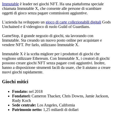
Immutable
è leader nei giochi NFT. Ha una piattaforma speciale
chiamata Immutable X, che consente alle persone di scambiare
oggetti di gioco senza pagare commissioni aggiuntive.
L'azienda ha sviluppato un
gioco di carte collezionabili digitali
Gods
Unchained e il videogioco di ruolo Guild of Guardians.
GameStop, il grande negozio di giochi, sta lavorando con
Immutable. Sta creando un nuovo posto online per acquistare e
vendere NFT. Per farlo, utilizzano Immutable X.
Immutable X è la scelta migliore per i produttori di giochi che
vogliono utilizzare Ethereum. Con Immutable X, i creatori di giochi
possono creare giochi NFT senza pagare costi aggiuntivi. Inoltre,
hanno a disposizione strumenti facili da usare, che li aiutano a creare
nuovi giochi rapidamente.
Giochi mitici
Fondato:
nel 2018
Fondatori:
Cameron Thacker, Chris Downs, Jamie Jackson,
Rudy Koch
Sede centrale:
Los Angeles, California
Patrimonio netto:
1,25 miliardi di dollari