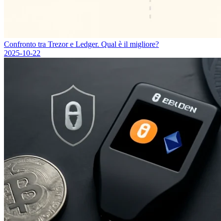
Confronto tra Trezor e Ledger. Qual è il migliore?
2025-10-22