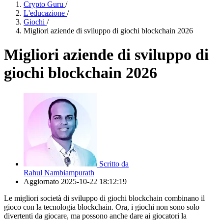
Crypto Guru
/
L'educazione
/
Giochi
/
Migliori aziende di sviluppo di giochi blockchain 2026
Migliori aziende di sviluppo di
giochi blockchain 2026
Scritto da
Rahul Nambiampurath
Aggiornato
2025-10-22 18:12:19
Le migliori società di sviluppo di giochi blockchain combinano il
gioco con la tecnologia blockchain. Ora, i giochi non sono solo
divertenti da giocare, ma possono anche dare ai giocatori la