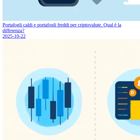
Portafogli caldi e portafogli freddi per criptovalute. Qual è la
differenza?
2025-10-22