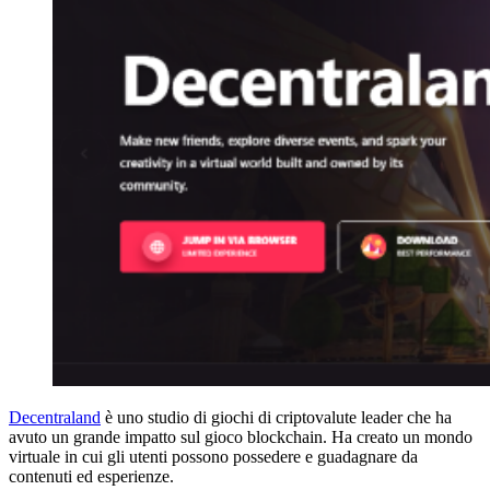
Decentraland
è uno studio di giochi di criptovalute leader che ha
avuto un grande impatto sul gioco blockchain. Ha creato un mondo
virtuale in cui gli utenti possono possedere e guadagnare da
contenuti ed esperienze.