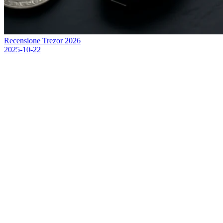
Recensione Trezor 2026
2025-10-22