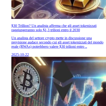
$30 Trillion? Un analista afferma che gli asset tokenizzati
raggiungeranno solo $1,3 trilioni entro il 2030
Un analista del settore crypto mette in discussione una
previsione audace secondo cui gli asset tokenizzati del mondo
reale (RWAs) potrebbero valere $30 trilioni entro ..
2025-10-22