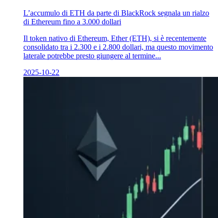
L’accumulo di ETH da parte di BlackRock segnala un rialzo
di Ethereum fino a 3.000 dollari
Il token nativo di Ethereum, Ether (ETH), si è recentemente
consolidato tra i 2.300 e i 2.800 dollari, ma questo movimento
laterale potrebbe presto giungere al termine...
2025-10-22