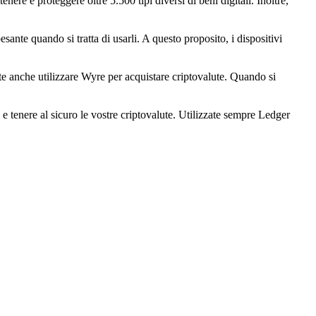
ere e proteggere oltre 5.500 tipi diversi di beni digitali. Inoltre,
ante quando si tratta di usarli. A questo proposito, i dispositivi
te anche utilizzare Wyre per acquistare criptovalute. Quando si
e tenere al sicuro le vostre criptovalute. Utilizzate sempre Ledger