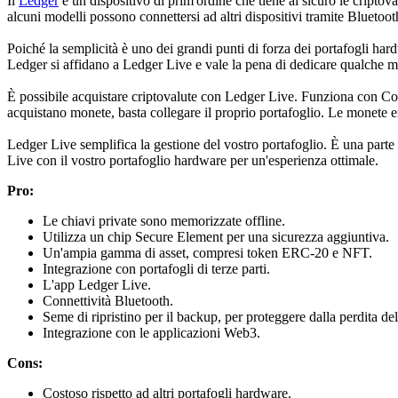
Il
Ledger
è un dispositivo di prim'ordine che tiene al sicuro le criptova
alcuni modelli possono connettersi ad altri dispositivi tramite Bluetoot
Poiché la semplicità è uno dei grandi punti di forza dei portafogli hard
Ledger si affidano a Ledger Live e vale la pena di dedicare qualche m
È possibile acquistare criptovalute con Ledger Live. Funziona con Coin
acquistano monete, basta collegare il proprio portafoglio. Le monete e
Ledger Live semplifica la gestione del vostro portafoglio. È una parte 
Live con il vostro portafoglio hardware per un'esperienza ottimale.
Pro:
Le chiavi private sono memorizzate offline.
Utilizza un chip Secure Element per una sicurezza aggiuntiva.
Un'ampia gamma di asset, compresi token ERC-20 e NFT.
Integrazione con portafogli di terze parti.
L'app Ledger Live.
Connettività Bluetooth.
Seme di ripristino per il backup, per proteggere dalla perdita del
Integrazione con le applicazioni Web3.
Cons:
Costoso rispetto ad altri portafogli hardware.