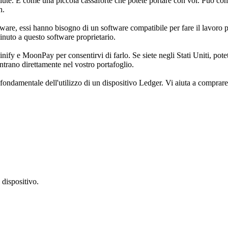
lute. È come una piccola cassaforte che potete portare con voi. Può conten
h.
ware, essi hanno bisogno di un software compatibile per fare il lavoro pes
inuto a questo software proprietario.
ify e MoonPay per consentirvi di farlo. Se siete negli Stati Uniti, pote
ntrano direttamente nel vostro portafoglio.
fondamentale dell'utilizzo di un dispositivo Ledger. Vi aiuta a comprare 
 dispositivo.